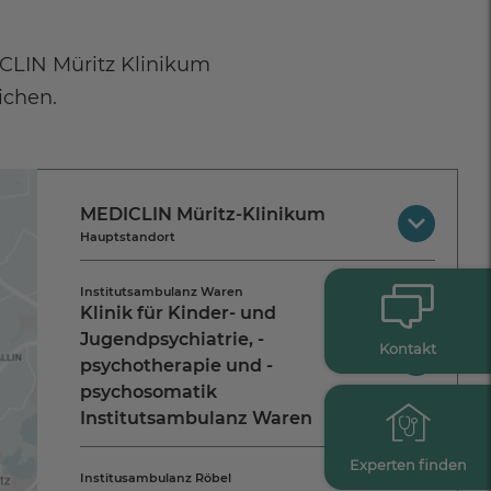
ICLIN Müritz Klinikum
ichen.
MEDICLIN Müritz-Klinikum
Hauptstandort
Weinbergstraße 19
Institutsambulanz Waren
17192 Waren (Müritz)
Klinik für Kinder- und
Jetzt Route planen
Jugendpsychiatrie, -
Kontakt
Tel.:
+49 3991 77 0
psychotherapie und -
psychosomatik
Institutsambulanz Waren
Kontakt aufnehmen
Warendorfer Straße 4
Experten finden
Institusambulanz Röbel
17192 Waren