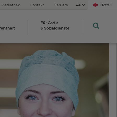
Mediathek
Kontakt
Karriere
Notfall
Für Ärzte
fenthalt
& Sozialdienste
Aus
An
STRG
Plus- (+)
Minus-Taste (-)
STRG
0