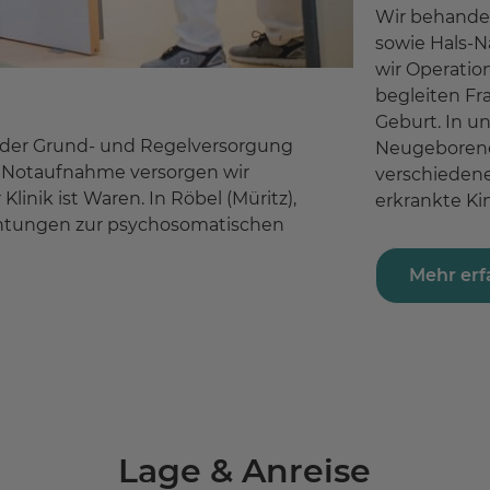
Wir behandel
sowie Hals-
wir Operatio
begleiten F
Geburt. In u
 der Grund- und Regelversorgung
Neugeborene
er Notaufnahme versorgen wir
verschiedene
linik ist Waren. In Röbel (Müritz),
erkrankte Ki
chtungen zur psychosomatischen
Mehr erf
Lage & Anreise