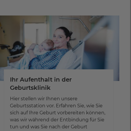
Klinik für Psychiatrie,
19370 Parchim
Kontakt aufnehmen
Psychotherapie und
Jetzt Route planen
Psychosomatik - Röbel
Tel.:
+49 3871 42 110
Stadtgarten 15
17207 Röbel
Kontakt aufnehmen
Jetzt Route planen
Tel.:
+49 3991 77 19 88
Kontakt aufnehmen
Ihr Aufenthalt in der
Geburtsklinik
Hier stellen wir Ihnen unsere
Geburtsstation vor. Erfahren Sie, wie Sie
sich auf Ihre Geburt vorbereiten können,
was wir während der Entbindung für Sie
tun und was Sie nach der Geburt