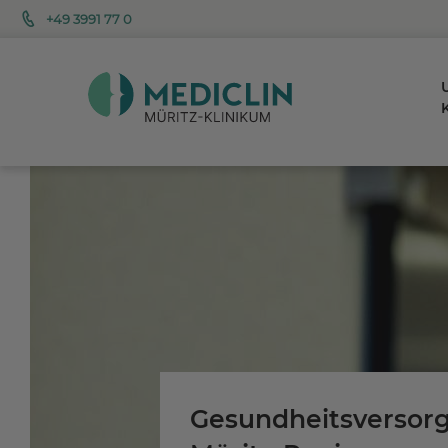
+49 3991 77 0
K