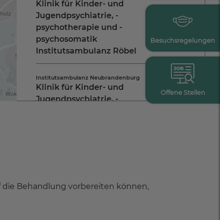
Klinik für Kinder- und
Jetzt Route planen
Jugendpsychiatrie, -
Tel.:
+49 3991 14803 0
psychotherapie und -
psychosomatik
Besuchsregelungen
Institutsambulanz Röbel
Kontakt aufnehmen
Stadtgarten 15
Institutsambulanz Neubrandenburg
17207 Röbel/Müritz
Klinik für Kinder- und
Jetzt Route planen
Offene Stellen
Jugendpsychiatrie, -
Tel.:
+49 3991 14803 0
psychotherapie und -
psychosomatik
Institutsambulanz
Kontakt aufnehmen
Neubrandenburg
Atelierstraße 7
Klinik für Psychiatrie,
17034 Neubrandenburg
uf die Behandlung vorbereiten können,
Psychotherapie und
Jetzt Route planen
Psychosomatik - Parchim
Tel.:
+49 395 430913 29
Pestalozziweg 19