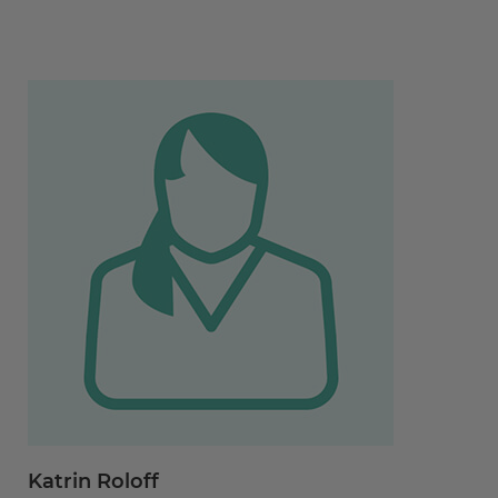
Katrin Roloff
A