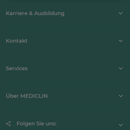
Karriere & Ausbildung
MEDICLIN als Arbeitgeber
Kontakt
Stellenangebote
Kontaktformular
Services
Ansprechpartner
Krankheitsbilder A-Z
Über MEDICLIN
Mediathek
Erklärung zur Barrierefreiheit
Unternehmen
Folgen Sie uns: